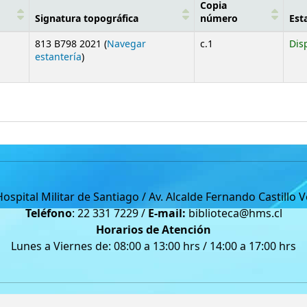
Copia
Signatura topográfica
número
Est
813 B798 2021 (
Navegar
c.1
Dis
(Abre debajo)
estantería
)
Hospital Militar de Santiago / Av. Alcalde Fernando Castillo 
Teléfono
: 22 331 7229 /
E-mail:
biblioteca@hms.cl
Horarios de Atención
Lunes a Viernes de: 08:00 a 13:00 hrs / 14:00 a 17:00 hrs