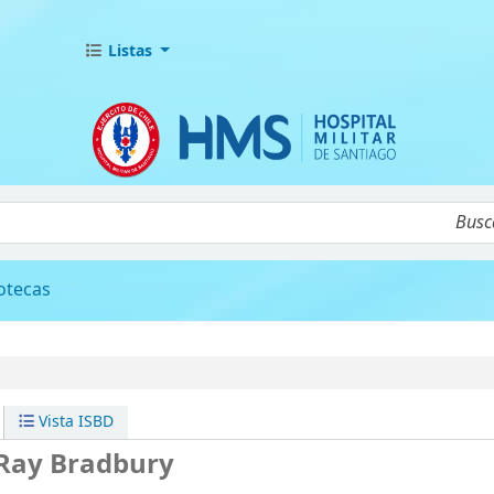
Listas
álogo
iotecas
Vista ISBD
Ray Bradbury