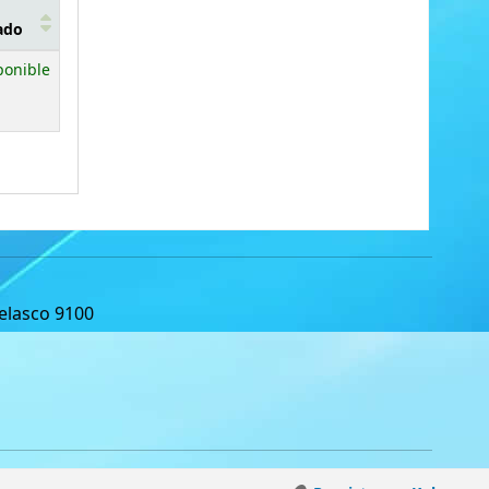
ado
ponible
Velasco 9100