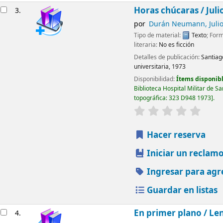
Horas chúcaras /
Juli
3.
por
Durán Neumann, Juli
Tipo de material:
Texto
; For
literaria:
No es ficción
Detalles de publicación:
Santiago
universitaria,
1973
Disponibilidad:
Ítems disponibl
Biblioteca Hospital Militar de S
topográfica:
323 D948 1973
.
valoración
Valorac
Hacer reserva
Iniciar un reclam
Ingresar para agr
Guardar en listas
En primer plano /
Le
4.