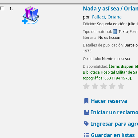
Resultados
Nada y así sea /
Orian
1.
por
Fallaci, Oriana
Edición:
Segunda edición : julio 
Tipo de material:
Texto
; For
literaria:
No es ficción
Detalles de publicación:
Barcelo
1973
Otro título:
Niente e cosi sia
Disponibilidad:
Ítems disponibl
Biblioteca Hospital Militar de S
topográfica:
853 F194 1973
.
valoración
Valorac
Hacer reserva
Iniciar un reclam
Ingresar para agr
Guardar en listas