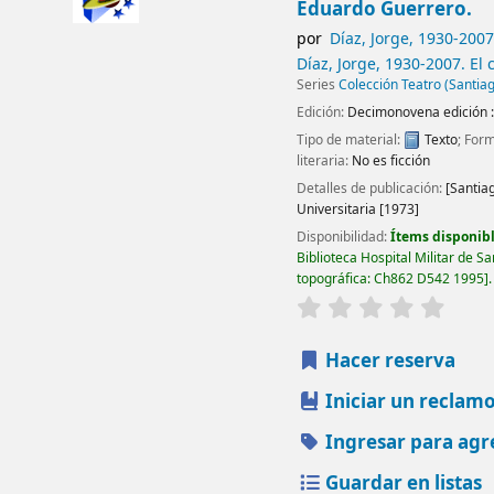
Eduardo Guerrero.
por
Díaz, Jorge
, 1930-2007
Díaz, Jorge
, 1930-2007
. El
Series
Colección Teatro (Santiag
Edición:
Decimonovena edición :
Tipo de material:
Texto
; For
literaria:
No es ficción
Detalles de publicación:
[Santiag
Universitaria
[1973]
Disponibilidad:
Ítems disponibl
Biblioteca Hospital Militar de S
topográfica:
Ch862 D542 1995
.
valoración
Valorac
Hacer reserva
Iniciar un reclam
Ingresar para agr
Guardar en listas