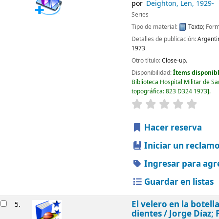
por
Deighton, Len
, 1929-
Series
Tipo de material:
Texto
; For
Detalles de publicación:
Argenti
1973
Otro título:
Close-up.
Disponibilidad:
Ítems disponibl
Biblioteca Hospital Militar de S
topográfica:
823 D324 1973
.
valoración
Valorac
Hacer reserva
Iniciar un reclam
Ingresar para agr
Guardar en listas
El velero en la botella
5.
dientes /
Jorge Díaz;