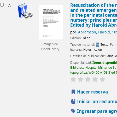
Resuscitation of the
7.
and related emergen
in the perinatal cente
nursery; principles a
Edited by Harold Ab
por
Abramson, Harold
, 1
Edición:
3d ed.
Imagen de
Tipo de material:
Texto
; For
OpenLibrary
literaria:
No es ficción
Detalles de publicación:
Saint Lo
Disponibilidad:
Ítems disponibl
Biblioteca Hospital Militar de S
topográfica:
WQ450 A158 3ªed 
valoración
Valorac
Hacer reserva
Iniciar un reclam
Ingresar para agr