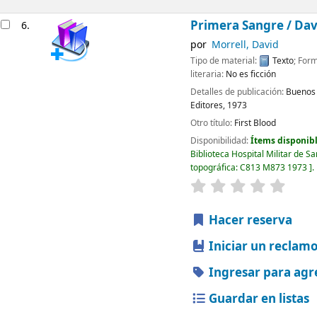
Primera Sangre /
Dav
6.
por
Morrell, David
Tipo de material:
Texto
; For
literaria:
No es ficción
Detalles de publicación:
Buenos 
Editores,
1973
Otro título:
First Blood
Disponibilidad:
Ítems disponibl
Biblioteca Hospital Militar de S
topográfica:
C813 M873 1973
.
valoración
Valorac
Hacer reserva
Iniciar un reclam
Ingresar para agr
Guardar en listas