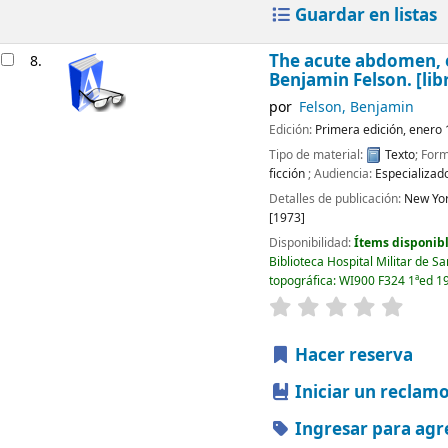
Guardar en listas
The acute abdomen,
8.
Benjamin Felson.
[lib
por
Felson, Benjamin
Edición:
Primera edición, enero
Tipo de material:
Texto
; Form
ficción
; Audiencia:
Especializad
Detalles de publicación:
New Yor
[1973]
Disponibilidad:
Ítems disponibl
Biblioteca Hospital Militar de S
topográfica:
WI900 F324 1ªed 1
valoración
Valorac
Hacer reserva
Iniciar un reclam
Ingresar para agr