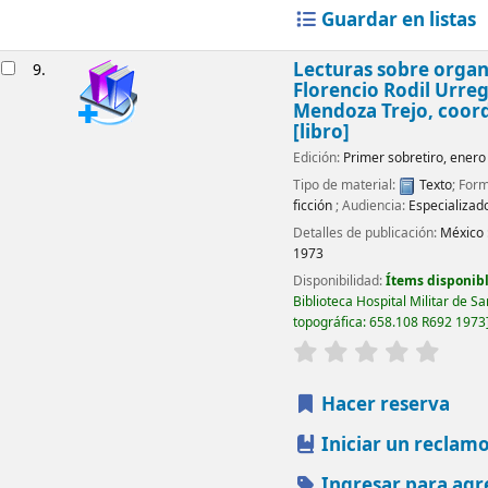
Guardar en listas
Lecturas sobre organ
9.
Florencio Rodil Urreg
Mendoza Trejo, coor
[libro]
Edición:
Primer sobretiro, enero
Tipo de material:
Texto
; Form
ficción
; Audiencia:
Especializad
Detalles de publicación:
México 
1973
Disponibilidad:
Ítems disponibl
Biblioteca Hospital Militar de S
topográfica:
658.108 R692 1973
valoración
Valorac
Hacer reserva
Iniciar un reclam
Ingresar para agr