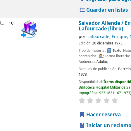
Guardar en listas
Salvador Allende /
En
10.
Lafourcade
[libro]
por
Lafourcade, Enrique
,
Edición:
20 diciembre 1973
Tipo de material:
Texto
; Natu
contenidos:
; Forma literaria:
Audiencia:
Adulto;
Detalles de publicación:
Barcelo
1973
Disponibilidad:
Ítems disponibl
Biblioteca Hospital Militar de S
topográfica:
923.183 L167 1973
valoración
Valorac
Hacer reserva
Iniciar un reclam