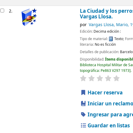
La Ciudad y los perro
2.
Vargas Llosa.
por
Vargas Llosa, Mario
, 
Edición:
Decima edición :
Tipo de material:
Texto
; For
literaria:
No es ficción
Detalles de publicación:
Barcelo
Disponibilidad:
Ítems disponibl
Biblioteca Hospital Militar de S
topográfica:
Pe863 V297 1973
.
valoración
Valorac
Hacer reserva
Iniciar un reclam
Ingresar para agr
Guardar en listas