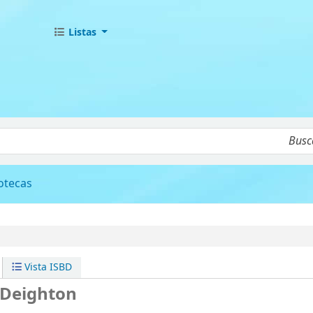
Listas
álogo
iotecas
Vista ISBD
 Deighton