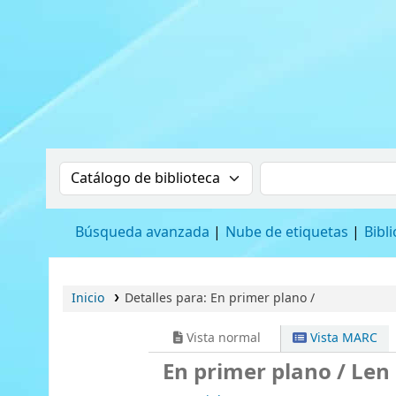
BIBLIOTECA HMS
Buscar en el catálogo por:
Buscar en el cat
Búsqueda avanzada
Nube de etiquetas
Bibl
Inicio
Detalles para:
En primer plano /
Vista normal
Vista MARC
En primer plano /
Len