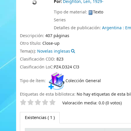
Por:
Deighton, Len
, 1929-
Tipo de material:
Texto
Series
Detalles de publicación:
Argentina :
Em
Descripción:
407 páginas
Otro título:
Close-up
Tema(s):
Novelas inglesas
Clasificación CDD:
823
Clasificación LoC:
PZ4.D324 Cl3
Tipo de ítem:
Colección General
Etiquetas de esta biblioteca:
No hay etiquetas de esta bib
Valoración
Valoración media: 0.0 (0 votos)
Existencias
( 1 )