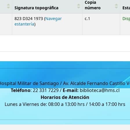
Copia
Signatura topográfica
número
Est
823 D324 1973 (
Navegar
c.1
Dis
(Abre debajo)
estantería
)
Hospital Militar de Santiago / Av. Alcalde Fernando Castillo 
Teléfono
: 22 331 7229 /
E-mail:
biblioteca@hms.cl
Horarios de Atención
Lunes a Viernes de: 08:00 a 13:00 hrs / 14:00 a 17:00 hrs