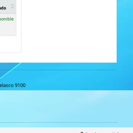
ado
ponible
Velasco 9100